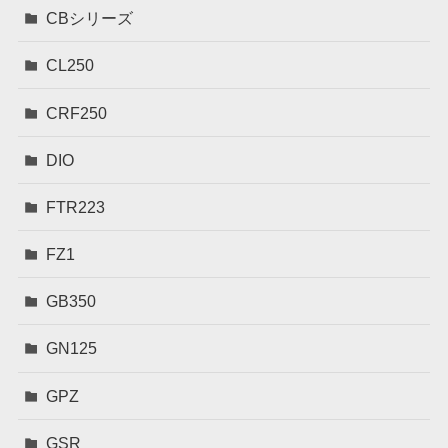
CBシリーズ
CL250
CRF250
DIO
FTR223
FZ1
GB350
GN125
GPZ
GSR