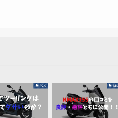
PCX
NM