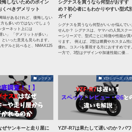
5 後悔しないためのポイン
シグナスを買うなら何型がおすす
おくべきデメリット
め？初心者にもわかりやすい型式
ガイド
5に興味があるけれど、後悔しない
う方も多いのではないでしょう
シグナスを買うなら何型がいいか悩んでい
ンターネット上には
せんか？ シグナスは、ヤマハの人気スク
5は遅い」 「デメリットが多い」
ーシリーズで、型式ごとに特徴や性能が異
 といった意見も見られます。
ります。 例えば、2型は燃費やカスタム性
モデルと比べると、NMAX125
優れ、コスパを重視する方におすすめです
一方で、3型はデザインや加速性能に優...
シグナス
YZFシリーズ（大
なぜヤンキーと走り屋に
YZF-R7は果たして遅いのか？パ