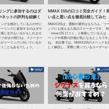
ーリングに参加するのはダ
NMAX 155の口コミ完全ガイド！
やネットの評判を紐解く
い点と悪い点を徹底比較してみた
リングを検討している人の中に
NMAX155は、通勤や通学はもちろん、ツ
ツーリングに参加するのはダサ
ングにも使える人気のスクーターです。 
と感じる方もいるかもしれませ
「nmax155 口コミ」と検索している人は
イク好きの間では、スクーター
ペックや実際の評価が気になるところです
クがツーリングに向いているか
ね。 本記事では、NMAX155のスペックを
うこともあるでしょう。 ...
しく解説し、実際に乗っているユーザーか..
NMAX
シグ