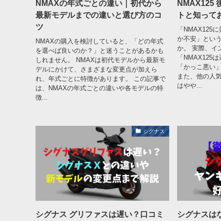
NMAXの年式ごとの違い｜初代から
NMAX12
最新モデルまでの違いと選び方のコ
トと知って
ツ
「NMAX12
か不安」とい
NMAXの購入を検討していると、「どの年式
か。 実際、イ
を選べば良いのか？」と迷うことがあるかも
「NMAX12
しれません。 NMAXは初代モデルから最新モ
「かっこ悪い」
デルにかけて、さまざまな変更点が加えら
また、他の人気
れ、年式ごとに特徴があります。 この記事で
はやや...
は、NMAXの年式ごとの違いや各モデルの特
徴...
シグナス
シグナス グリファスは遅い？口コミ
シグナスは