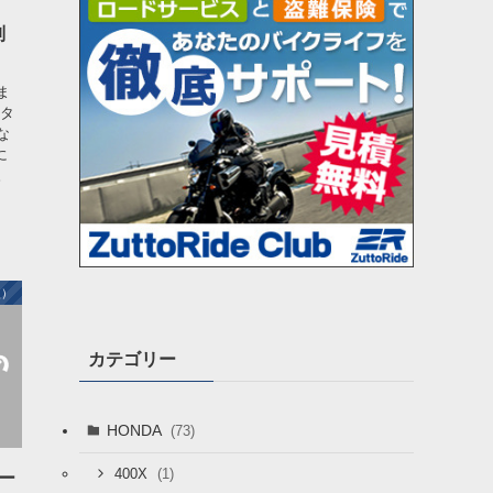
別
ま
ータ
な
に
。
型）
カテゴリー
HONDA
(73)
(1)
400X
ワー