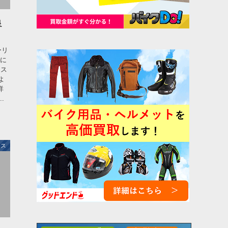
良
ーリ
特に
、ス
よ
詳
.
ナス