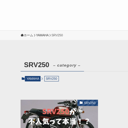
ホーム
YAMAHA
SRV250
SRV250
– category –
YAMAHA
SRV250
SRV250