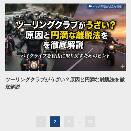
バイク関連お役立ち情報
ツーリングクラブがうざい？原因と円満な離脱法を徹
底解説
1
2
3
...
24