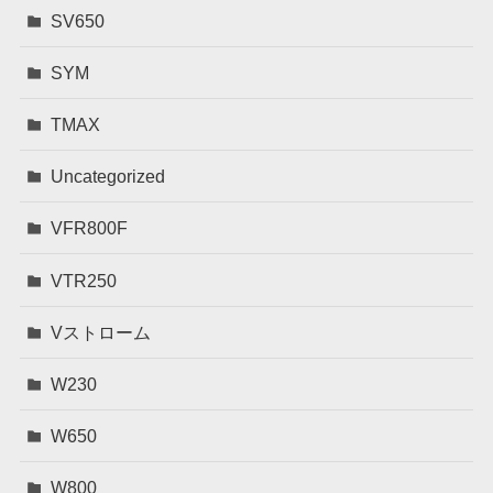
SV650
SYM
TMAX
Uncategorized
VFR800F
VTR250
Vストローム
W230
W650
W800