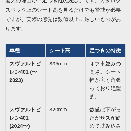
最大の理由が
「足つき性の悪さ」
です。カタログ
スペック上のシート高を見るだけでも警戒が必要
ですが、実際の感覚は数値以上に厳しいものがあ
ります。
車種
シート高
足つきの特徴
スヴァルトピ
835mm
オフ車並みの
レン401 (〜
高さ。シート
2023)
幅が広く角張
っており絶望
的。
スヴァルトピ
820mm
数値は下がっ
レン401
たがサスが硬
(2024〜)
めで沈み込み