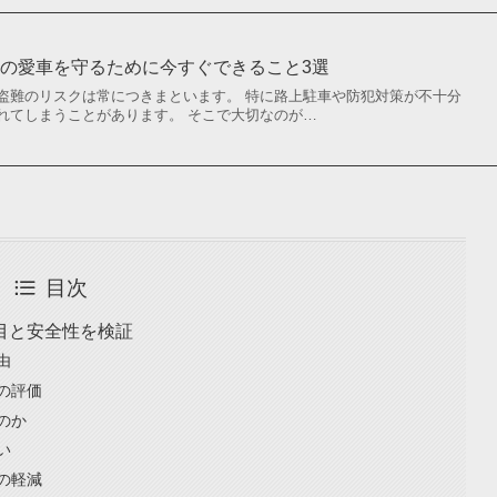
の愛車を守るために今すぐできること3選
盗難のリスクは常につきまといます。 特に路上駐車や防犯対策が不十分
れてしまうことがあります。 そこで大切なのが…
目次
目と安全性を検証
由
の評価
のか
い
の軽減