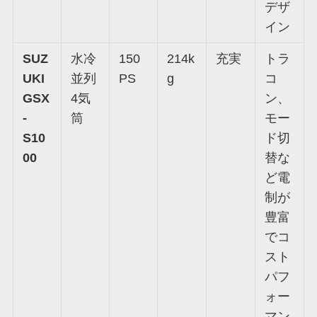
デザ
イン
SUZ
水冷
150
214k
充実
トラ
UKI
並列
PS
g
コ
GSX
4気
ン、
-
筒
モー
S10
ド切
00
替な
ど電
制が
豊富
でコ
スト
パフ
ォー
マン