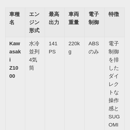
車種
エン
最高
車両
電子
特徴
名
ジン
出力
重量
制御
形式
Kaw
水冷
141
220k
ABS
電子
asak
並列
PS
g
のみ
制御
i
4気
を排
Z10
筒
した
00
ダイ
レク
トな
操作
感と
SUG
OMI